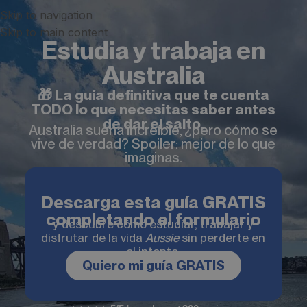
Skip to navigation
Skip to main content
Estudia y trabaja en
Australia
🎁 La guía definitiva que te cuenta
TODO lo que necesitas saber antes
de dar el salto.
Australia suena increíble, ¿pero cómo se
vive de verdad? Spoiler: mejor de lo que
imaginas.
Descarga esta guía GRATIS
completando el formulario
y descubre cómo estudiar, trabajar y
disfrutar de la vida
Aussie
sin perderte en
el intento.
Quiero mi guía GRATIS