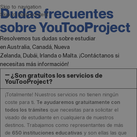
Skip to navigation
Dudas frecuentes
Skip to main content
sobre YouTooProject
Resolvemos tus dudas sobre estudiar
en
Australia
,
Canadá
,
Nueva
Zelanda
,
Dubái
,
Irlanda
o
Malta
. ¡Contáctanos si
necesitas más información!
¿Son gratuitos los servicios de
YouTooProject?
¡Totalmente! Nuestros servicios no tienen ningún
coste para ti.
Te ayudaremos gratuitamente con
todos los trámites
que necesitas para solicitar el
visado de estudiante en cualquiera de nuestros
destinos. Trabajamos como representantes de más
de
650 instituciones educativas
y son ellas las que