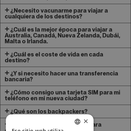
¿Necesito vacunarme para viajar a
cualquiera de los destinos?
¿Cuál es la mejor época para viajar a
Australia, Canadá, Nueva Zelanda, Dubái,
Malta o Irlanda.
¿Cuál es el coste de vida en cada
destino?
¿Y si necesito hacer una transferencia
bancaria?
¿Cómo consigo una tarjeta SIM para mi
teléfono en mi nueva ciudad?
¿Qué son los backpackers?
×
¿Es posible viajar en pareja para
estudiar?
Ese sitio web utiliza