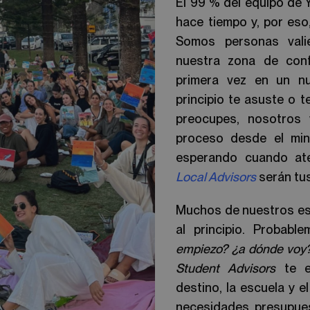
El 99 % del equipo de 
hace tiempo y, por eso
Somos personas vali
nuestra zona de confo
primera vez en un nu
principio te asuste o 
preocupes, nosotros
proceso desde el min
esperando cuando ate
Local Advisors
serán tu
Muchos de nuestros est
al principio. Probabl
empiezo? ¿a dónde voy?
Student Advisors
te e
destino, la escuela y 
necesidades, presupues