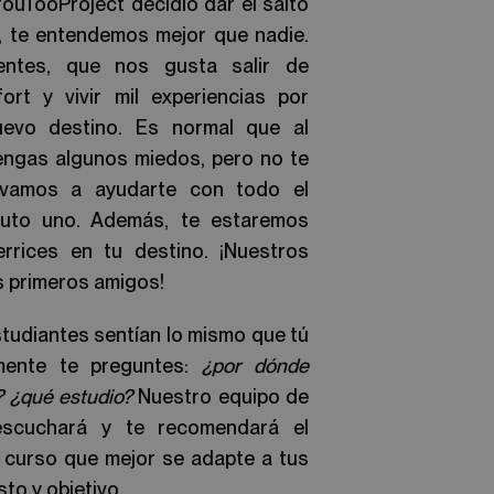
YouTooProject decidió dar el salto
, te entendemos mejor que nadie.
entes, que nos gusta salir de
rt y vivir mil experiencias por
evo destino. Es normal que al
tengas algunos miedos, pero no te
 vamos a ayudarte con todo el
uto uno. Además, te estaremos
rrices en tu destino. ¡Nuestros
s primeros amigos!
udiantes sentían lo mismo que tú
emente te preguntes:
¿por dónde
 ¿qué estudio?
Nuestro equipo de
scuchará y te recomendará el
el curso que mejor se adapte a tus
to y objetivo.