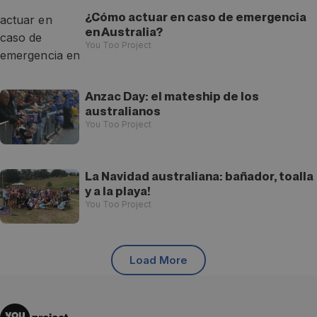
¿Cómo actuar en caso de emergencia
en Australia?
You Too Project
Anzac Day: el mateship de los
australianos
You Too Project
La Navidad australiana: bañador, toalla
y a la playa!
You Too Project
Load More