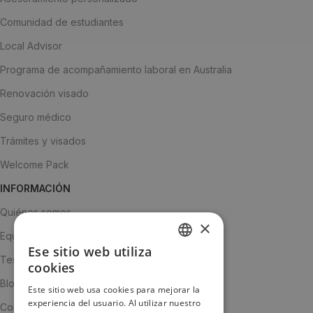
Comunidad de estudiantes
Local Advisor
Programa de acompañamiento laboral en Australia
Renovación visado
Seguro médico
Trámites y visados
Welcome Pack
INFORMACIÓN
Quiénes somos
×
Equipo
Ese sitio web utiliza
SPANISH
Testimonios
cookies
ENGLISH
Blog
Este sitio web usa cookies para mejorar la
experiencia del usuario. Al utilizar nuestro
JA
Contacto