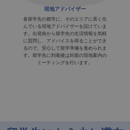
海外健康保険
YTP生
アに長く住
インターネットで調べてもよく分からな
設けていま
い！ビザ延長手続きの際に必要になる海
多国籍の
情報を気軽
外健康保険の手配もYouTooProjectにお
ィー！毎
ことができ
任せ！手数料０円で各留学先の海外健康
サーフィ
進められま
保険の手配をいたします。
ーティー
現地案内の
の国際交
す。
していま
仕事探し
留学先にもう少し滞在