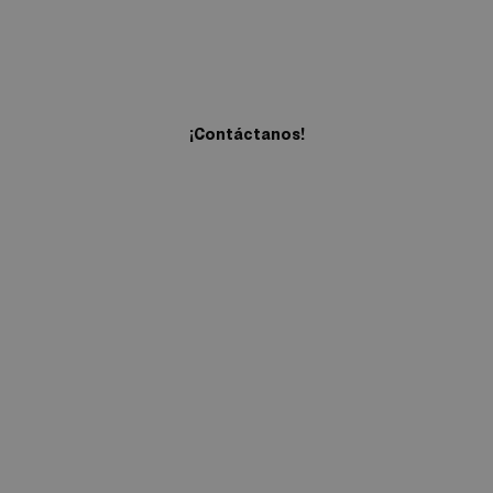
Estudia y trabaja en el
extranjero
¡Contáctanos!