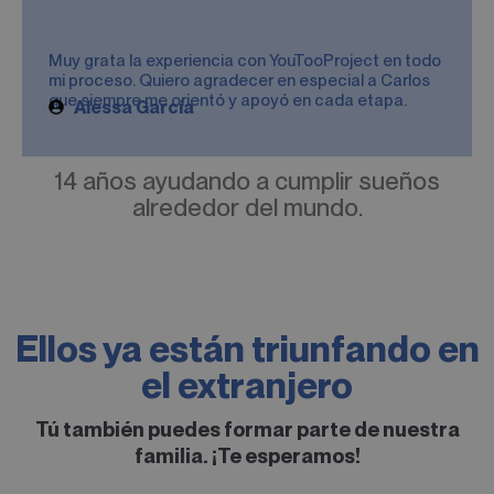
Muy grata la experiencia con YouTooProject en todo
mi proceso. Quiero agradecer en especial a Carlos
que siempre me orientó y apoyó en cada etapa.
Alessa García
14 años ayudando a cumplir sueños
alrededor del mundo.
Ellos ya están triunfando en
el extranjero
Tú también puedes formar parte de nuestra
familia. ¡Te esperamos!