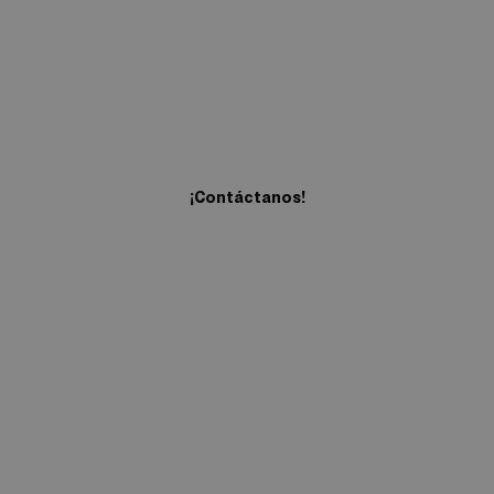
Estamos a tu lado durante todo
tu viaje
¡Contáctanos!