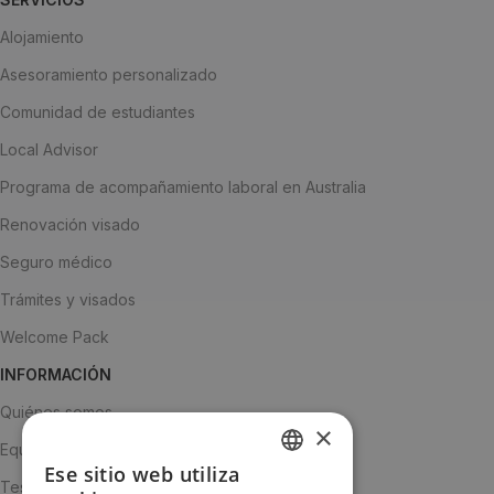
Alojamiento
Asesoramiento personalizado
Comunidad de estudiantes
Local Advisor
Programa de acompañamiento laboral en Australia
Renovación visado
Seguro médico
Trámites y visados
Welcome Pack
INFORMACIÓN
Quiénes somos
×
Equipo
Ese sitio web utiliza
SPANISH
Testimonios