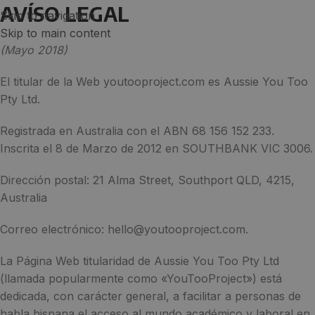
AVÍSO LEGAL
Skip to navigation
Skip to main content
(Mayo 2018)
El titular de la Web youtooproject.com es Aussie You Too
Pty Ltd.
Registrada en Australia con el ABN 68 156 152 233.
Inscrita el 8 de Marzo de 2012 en SOUTHBANK VIC 3006.
Dirección postal: 21 Alma Street, Southport QLD, 4215,
Australia
Correo electrónico: hello@youtooproject.com.
La Página Web titularidad de Aussie You Too Pty Ltd
(llamada popularmente como «YouTooProject») está
dedicada, con carácter general, a facilitar a personas de
habla hispana el acceso al mundo académico y laboral en