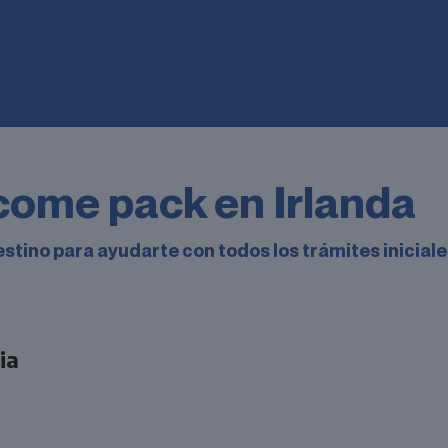
 de
Frases típicas p
un nativo irlandé
Leer historia
ome pack en Irlanda
estino para ayudarte con todos los trámites inicial
ia