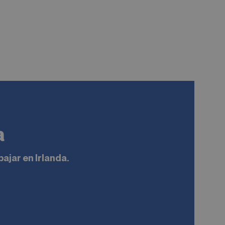
Descubrir la c
a
ajar en Irlanda.