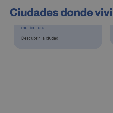
Dublín
Ciudades donde vivi
Una ciudad llena de planes, eventos
y lugares que visitar. Es un destino
multicultural...
Descubrir la ciudad