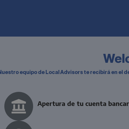
Los lugares más bonitos
Irlanda. ¡Descúbrelos!
Leer historia
Welc
Nuestro equipo de Local Advisors te recibirá en el d
Apertura de tu cuenta bancar