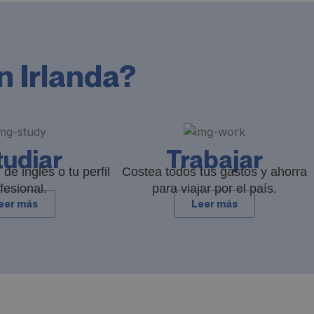
n Irlanda?
tudiar
Trabajar
 de inglés o tu perfil
Costea todos tus gastos y ahorra
fesional.
para viajar por el país.
eer más
Leer más