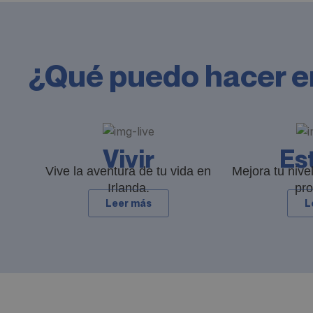
¿Qué puedo hacer e
Vivir
Es
Vive la aventura de tu vida en
Mejora tu nivel
Irlanda.
pro
Leer más
L