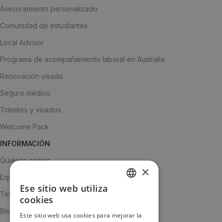
Asesoramiento personalizado
Comunidad de estudiantes
Local Advisor
Programa de acompañamiento laboral en Australia
Renovación visado
Seguro médico
Trámites y visados
Welcome Pack
INFORMACIÓN
Quiénes somos
×
Equipo
Ese sitio web utiliza
SPANISH
Testimonios
cookies
ENGLISH
Blog
Este sitio web usa cookies para mejorar la