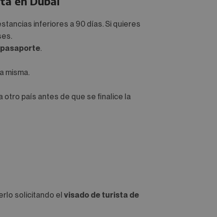
sta en Dubái
stancias inferiores a 90 días. Si quieres
ses.
l pasaporte
.
la misma.
 a otro país antes de que se finalice la
erlo solicitando el
visado de turista de