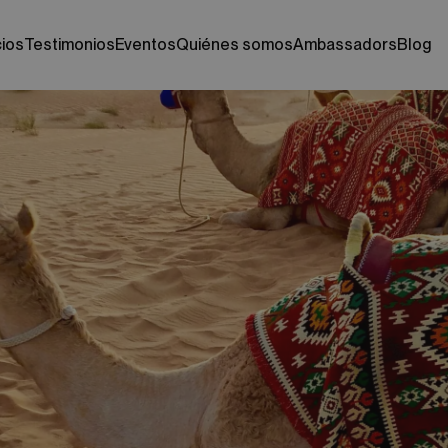
cios
testimonios
eventos
quiénes somos
ambassadors
blog