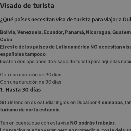
Visado de turista
¿Qué países necesitan visa de turista para viajar a Du
Bolivia, Venezuela, Ecuador, Panamá, Nicaragua, Guatema
Cuba
.
El
resto de los países de Latinoamérica NO necesitan vi
españoles tampoco
.
Existen dos opciones de visado de turista para aquellas nac
Con una duración de 30 días.
Con una duración de 90 días.
1. Hasta 30 días
Si tu intención es estudiar inglés en Dubái por
4 semanas
, ta
turismo de corta estancia
.
Ten en cuenta que con esta visa
NO podrás trabajar
.
Los precios pueden variar, pero en promedio el coste del vi