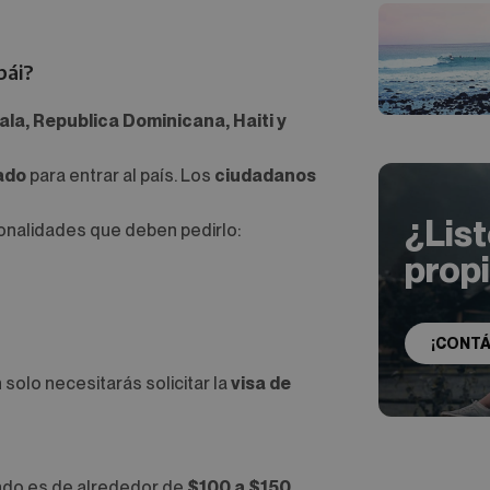
bái?
la, Republica Dominicana, Haiti y
sado
para entrar al país. Los
ciudadanos
¿Lis
ionalidades que deben pedirlo:
prop
¡CONT
n solo necesitarás solicitar la
visa de
sado es de alrededor de
$100 a $150