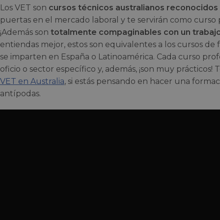
Los VET son
cursos técnicos australianos reconocidos 
puertas en el mercado laboral y te servirán como curso 
¡Además son
totalmente compaginables con un trabajo
entiendas mejor, estos son equivalentes a los cursos de 
se imparten en España o Latinoamérica. Cada curso profe
oficio o sector específico y, además, ¡son muy prácticos!
VET en Australia
, si estás pensando en hacer una formaci
antípodas.