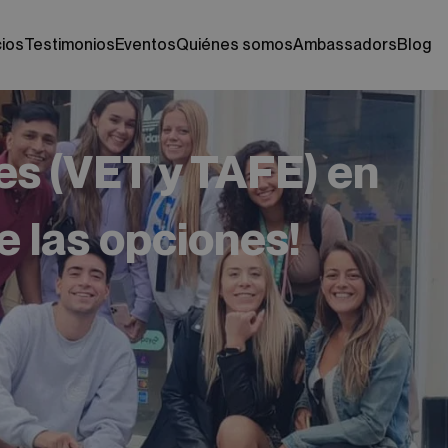
cios
testimonios
eventos
quiénes somos
ambassadors
blog
es (VET y TAFE) en
e las opciones!