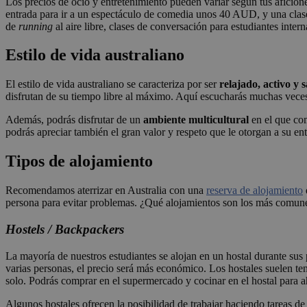
Los precios de ocio y entretenimiento pueden variar según tus aficio
entrada para ir a un espectáculo de comedia unos 40 AUD, y una cla
de
running
al aire libre, clases de conversación para estudiantes inter
Estilo de vida australiano
El estilo de vida australiano se caracteriza por ser
relajado, activo y 
disfrutan de su tiempo libre al máximo. Aquí escucharás muchas veces
Además, podrás disfrutar de un
ambiente multicultural
en el que com
podrás apreciar también el gran valor y respeto que le otorgan a su ent
Tipos de alojamiento
Recomendamos aterrizar en Australia con una
reserva de alojamiento
persona para evitar problemas. ¿Qué alojamientos son los más comunes
Hostels / Backpackers
La mayoría de nuestros estudiantes se alojan en un hostal durante sus
varias personas, el precio será más económico. Los hostales suelen t
solo. Podrás comprar en el supermercado y cocinar en el hostal para a
Algunos hostales ofrecen la posibilidad de trabajar haciendo tareas d