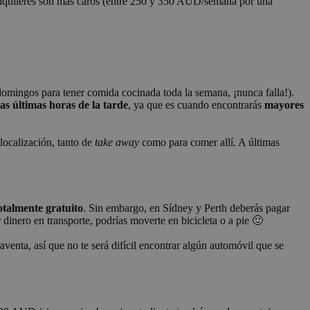
lquileres son más caros (entre 250 y 350 AUD/semana por una
domingos para tener comida cocinada toda la semana, ¡nunca falla!).
as últimas horas de la tarde
, ya que es cuando encontrarás
mayores
 localización, tanto de
take away
como para comer allí. A últimas
otalmente gratuito
. Sin embargo, en Sídney y Perth deberás pagar
dinero en transporte, podrías moverte en bicicleta o a pie 🙂
nta, así que no te será difícil encontrar algún automóvil que se