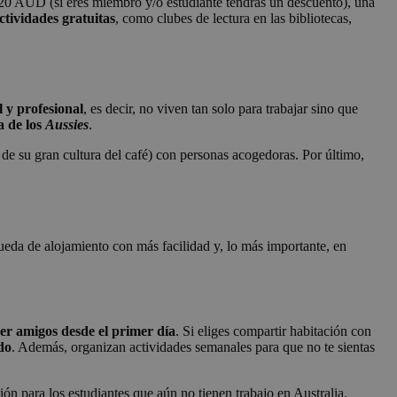
s 20 AUD (si eres miembro y/o estudiante tendrás un descuento), una
tividades gratuitas
, como clubes de lectura en las bibliotecas,
l y profesional
, es decir, no viven tan solo para trabajar sino que
a de los
Aussies
.
n de su gran cultura del café) con personas acogedoras. Por último,
ueda de alojamiento con más facilidad y, lo más importante, en
er amigos desde el primer día
. Si eliges compartir habitación con
do
. Además, organizan actividades semanales para que no te sientas
n para los estudiantes que aún no tienen trabajo en Australia.