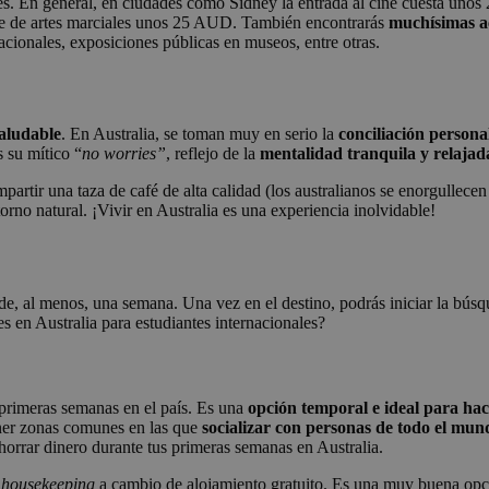
nes. En general, en ciudades como Sídney la entrada al cine cuesta uno
se de artes marciales unos 25 AUD. También encontrarás
muchísimas ac
nacionales, exposiciones públicas en museos, entre otras.
saludable
. En Australia, se toman muy en serio la
conciliación persona
 su mítico “
no worries”
, reflejo de la
mentalidad tranquila y relajad
partir una taza de café de alta calidad (los australianos se enorgullece
orno natural. ¡Vivir en Australia es una experiencia inolvidable!
de, al menos, una semana. Una vez en el destino, podrás iniciar la búsq
 en Australia para estudiantes internacionales?
 primeras semanas en el país. Es una
opción temporal e ideal para hac
ener zonas comunes en las que
socializar con personas de todo el mun
horrar dinero durante tus primeras semanas en Australia.
e
housekeeping
a cambio de alojamiento gratuito. Es una muy buena opció