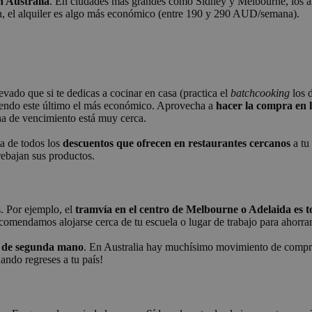
n Australia
. En ciudades más grandes como Sídney y Melbourne, los a
h, el alquiler es algo más económico (entre 190 y 290 AUD/semana).
evado que si te dedicas a cocinar en casa (practica el
batchcooking
los 
iendo este último el más económico. Aprovecha a
hacer la compra en l
ha de vencimiento está muy cerca.
ta de todos los
descuentos que ofrecen en restaurantes cercanos
a tu
rebajan sus productos.
s. Por ejemplo, el
tramvía en el centro de Melbourne o Adelaida es t
comendamos alojarse cerca de tu escuela o lugar de trabajo para ahorrar 
 de segunda mano
. En Australia hay muchísimo movimiento de comprave
ando regreses a tu país!