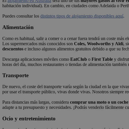
El
alojamiento en Australia
será uno de tus
mayores gastos al vivir e
habitación individual). En cambio, en ciudades como Adelaida o Pert
Puedes consultar los
distintos tipos de alojamiento disponibles aquí
.
Alimentación
Como es habitual, salir a comer o a cenar fuera tendrá un coste más el
Los supermercados más conocidos son
Coles, Woolworths y Aldi
, s
descuentos
e incluso algunos alimentos gratuitos debido a que su fec
Descarga aplicaciones móviles como
EatClub
o
First Table
y disfru
horas del día, muchos restaurantes o tiendas de alimentación también 
Transporte
De nuevo, el coste del transporte varía según la ciudad en la que viva
por usar el transporte público, vivas donde vivas. Nosotros siempre re
Para distancias más largas, considera
comprar una moto o un coche
adapte a tu presupuesto y necesidades. ¡Podrás venderlo fácilmente cu
Ocio y entretenimiento