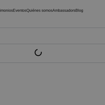
timonios
eventos
quiénes somos
ambassadors
blog