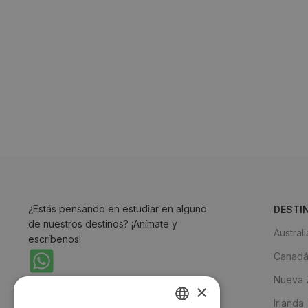
¿Estás pensando en estudiar en alguno
DESTI
de nuestros destinos? ¡Anímate y
Australi
escríbenos!
Canad
Nueva 
Envíanos un WhatsApp
×
Irlanda