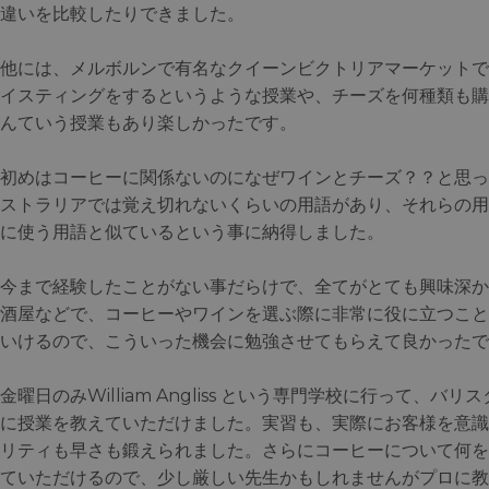
違いを比較したりできました。
他には、メルボルンで有名なクイーンビクトリアマーケットで
イスティングをするというような授業や、チーズを何種類も購
んていう授業もあり楽しかったです。
初めはコーヒーに関係ないのになぜワインとチーズ？？と思っ
ストラリアでは覚え切れないくらいの用語があり、それらの用
に使う用語と似ているという事に納得しました。
今まで経験したことがない事だらけで、全てがとても興味深か
酒屋などで、コーヒーやワインを選ぶ際に非常に役に立つこと
いけるので、こういった機会に勉強させてもらえて良かったで
金曜日のみWilliam Angliss という専門学校に行って、
に授業を教えていただけました。実習も、実際にお客様を意識
リティも早さも鍛えられました。さらにコーヒーについて何を
ていただけるので、少し厳しい先生かもしれませんがプロに教