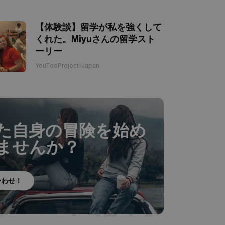
【体験談】留学が私を強くして
くれた。Miyuさんの留学スト
ーリー
YouTooProject-Japan
た自身の冒険を始め
ませんか？
合わせ！