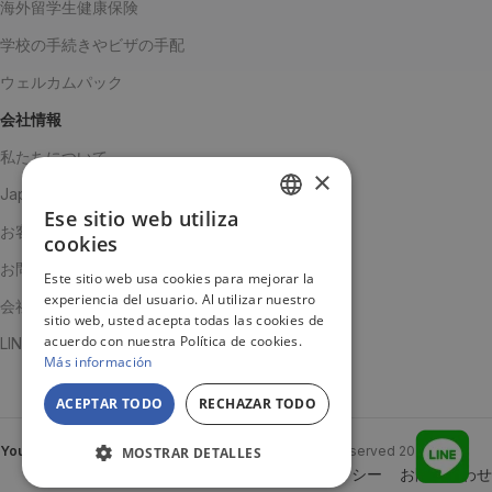
海外留学生健康保険
学校の手続きやビザの手配
ウェルカムパック
会社情報
私たちについて
×
Japanチーム
Ese sitio web utiliza
SPANISH
お客様の声
cookies
ENGLISH
お問い合わせ
Este sitio web usa cookies para mejorar la
experiencia del usuario. Al utilizar nuestro
JA
会社概要
sitio web, usted acepta todas las cookies de
acuerdo con nuestra Política de cookies.
LINE公式アカウント
Más información
ACEPTAR TODO
RECHAZAR TODO
YouTooProject
Created By
YouTooProject
All rights reserved
2024
MOSTRAR DETALLES
クッキーポリシー
プライバシーポリシー
お問い合わせ