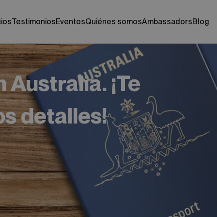
cios
testimonios
eventos
quiénes somos
ambassadors
blog
 Australia. ¡Te
s detalles!