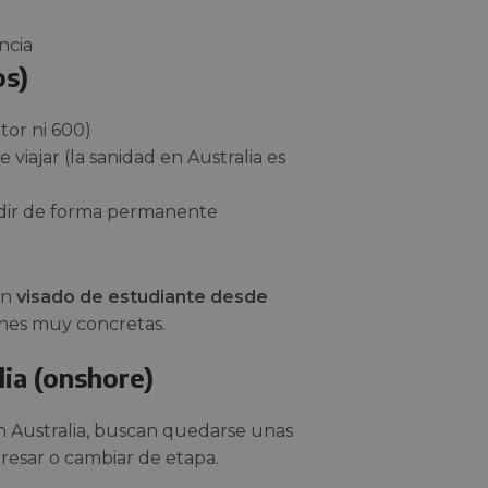
ancia
os)
itor ni 600)
iajar (la sanidad en Australia es
sidir de forma permanente
 un
visado de estudiante desde
ones muy concretas.
lia (onshore)
n Australia, buscan quedarse unas
gresar o cambiar de etapa.