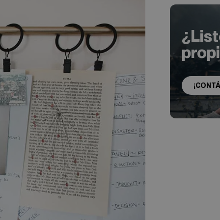
¿Lis
prop
¡CONT