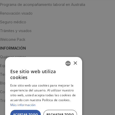
Programa de acompañamiento laboral en Australia
Renovación visado
Seguro médico
Trámites y visados
Welcome Pack
INFORMACIÓN
Quiénes somos
×
Equipo
Ese sitio web utiliza
SPANISH
Testimonios
cookies
ENGLISH
Blog
Este sitio web usa cookies para mejorar la
experiencia del usuario. Al utilizar nuestro
JA
Contacto
sitio web, usted acepta todas las cookies de
acuerdo con nuestra Política de cookies.
Trabaja con nosotros
Más información
ACEPTAR TODO
RECHAZAR TODO