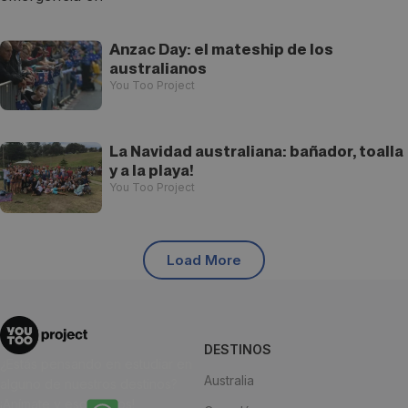
Anzac Day: el mateship de los
australianos
You Too Project
La Navidad australiana: bañador, toalla
y a la playa!
You Too Project
Load More
DESTINOS
¿Estás pensando en estudiar en
Australia
alguno de nuestros destinos?
¡Anímate y escríbenos!