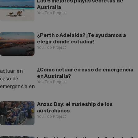
Las 6 mejores playas secretas de
Australia
You Too Project
¿Perth o Adelaida? ¡Te ayudamos a
elegir dónde estudiar!
You Too Project
¿Cómo actuar en caso de emergencia
en Australia?
You Too Project
Anzac Day: el mateship de los
australianos
You Too Project