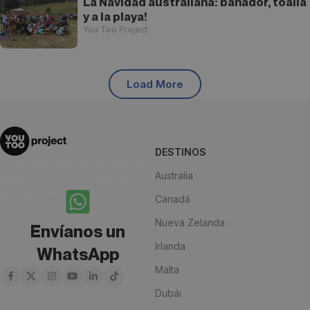
La Navidad australiana: bañador, toalla
y a la playa!
You Too Project
Load More
DESTINOS
¿Estás pensando en estudiar en
Australia
alguno de nuestros destinos?
¡Anímate y escríbenos!
Canadá
Nueva Zelanda
Envíanos un
Irlanda
WhatsApp
Malta
Dubái