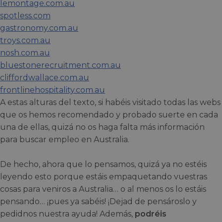
lemontage.com.au
spotless.com
gastronomy.com.au
troys.com.au
nosh.com.au
bluestonerecruitment.com.au
cliffordwallace.com.au
frontlinehospitality.com.au
A estas alturas del texto, si habéis visitado todas las webs
que os hemos recomendado y probado suerte en cada
una de ellas, quizá no os haga falta más información
para buscar empleo en Australia.
De hecho, ahora que lo pensamos, quizá ya no estéis
leyendo esto porque estáis empaquetando vuestras
cosas para veniros a Australia… o al menos os lo estáis
pensando… ¡pues ya sabéis! ¡Dejad de pensároslo y
pedidnos nuestra ayuda! Además,
podréis