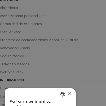
Alojamiento
Asesoramiento personalizado
Comunidad de estudiantes
Local Advisor
Programa de acompañamiento laboral en Australia
Renovación visado
Seguro médico
Trámites y visados
Welcome Pack
INFORMACIÓN
Quiénes somos
×
Equipo
Ese sitio web utiliza
SPANISH
Testimonios