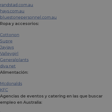
randstad.com.au
hays.com.au
bluestonepersonnel.com.au
Ropa y accesorios:
Cottonon
Supre
Jayjays
Valleygirl
Generalplants
diva.net
Alimentación:
Mcdonalds
KFC
Agencias de eventos y catering en las que buscar
empleo en Australia: