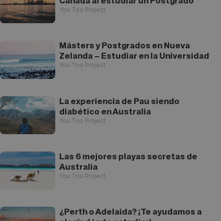
Canadá al estudiar un Postgrado
You Too Project
Másters y Postgrados en Nueva
Zelanda – Estudiar en la Universidad
You Too Project
La experiencia de Pau siendo
diabético en Australia
You Too Project
Las 6 mejores playas secretas de
Australia
You Too Project
¿Perth o Adelaida? ¡Te ayudamos a