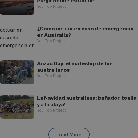
elegir dónde estudiar!
You Too Project
¿Cómo actuar en caso de emergencia
en Australia?
You Too Project
Anzac Day: el mateship de los
australianos
You Too Project
La Navidad australiana: bañador, toalla
y a la playa!
You Too Project
Load More