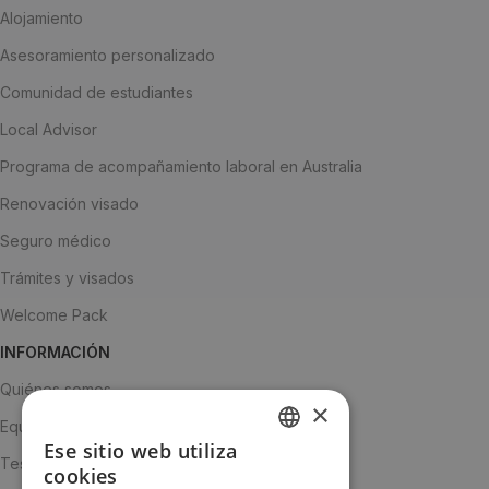
Alojamiento
Asesoramiento personalizado
Comunidad de estudiantes
Local Advisor
Programa de acompañamiento laboral en Australia
Renovación visado
Seguro médico
Trámites y visados
Welcome Pack
INFORMACIÓN
Quiénes somos
×
Equipo
Ese sitio web utiliza
SPANISH
Testimonios
cookies