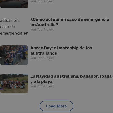
You Too Project
¿Cómo actuar en caso de emergencia
en Australia?
You Too Project
Anzac Day: el mateship de los
australianos
You Too Project
La Navidad australiana: bañador, toalla
y a la playa!
You Too Project
Load More