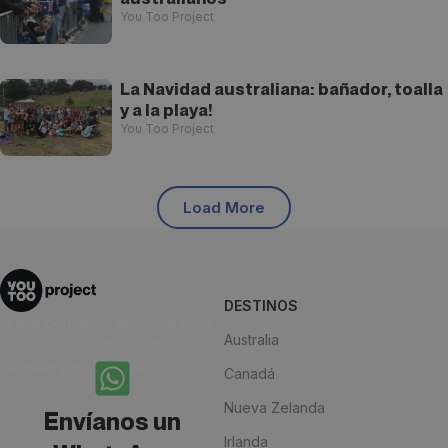
You Too Project
La Navidad australiana: bañador, toalla
y a la playa!
You Too Project
Load More
DESTINOS
¿Estás pensando en estudiar en
Australia
alguno de nuestros destinos?
¡Anímate y escríbenos!
Canadá
Nueva Zelanda
Envíanos un
Irlanda