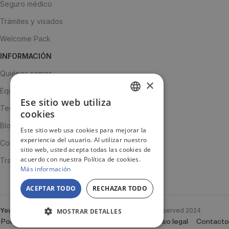
Seguro médico
Trámites y visados
Welcome Pack
INFORMACIÓN
Quiénes somos
×
Equipo
Ese sitio web utiliza
SPANISH
Testimonios
cookies
ENGLISH
Blog
Este sitio web usa cookies para mejorar la
experiencia del usuario. Al utilizar nuestro
JA
Contacto
sitio web, usted acepta todas las cookies de
acuerdo con nuestra Política de cookies.
Trabaja con nosotros
Más información
ACEPTAR TODO
RECHAZAR TODO
YouTooProject
Created By
YouTooProject
All rights reserved
2024
MOSTRAR DETALLES
Política de Cookies
Política de privacidad
Aviso legal
Contacto