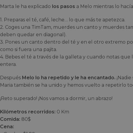
Marta le ha explicado
los pasos
a Melo mientras lo hacía
1. Preparas el té, café, leche… lo que más te apetezca.
2. Coges una TimTam, muerdes un canto y muerdes tamb
deben quedar en diagonal).
3. Pones un canto dentro del té y en el otro extremo p
como si fuera una pajita.
4. Bebes el té a través de la galleta y cuando notas que 
entera.
Después
Melo lo ha repetido y le ha encantado.
¡Nadie 
Maria también se ha unido y hemos vuelto a repetirlo to
¡Reto superado! ¡Nos vamos a dormir, un abrazo!
Kilómetros recorridos:
0 Km
Comida:
80$
Cena: