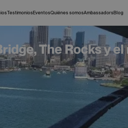
cios
testimonios
eventos
quiénes somos
ambassadors
blog
Bridge, The Rocks y el 