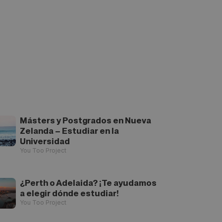
Másters y Postgrados en Nueva
Zelanda – Estudiar en la
Universidad
You Too Project
¿Perth o Adelaida? ¡Te ayudamos
a elegir dónde estudiar!
You Too Project