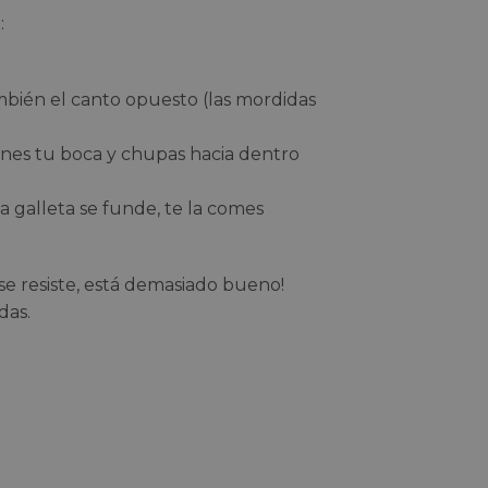
:
ién el canto opuesto (las mordidas
ones tu boca y chupas hacia dentro
la galleta se funde, te la comes
se resiste, está demasiado bueno!
das.