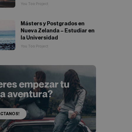
You Too Project
Másters y Postgrados en
Nueva Zelanda – Estudiar en
la Universidad
You Too Project
eres empezar tu
ia aventura?
ACTANOS!