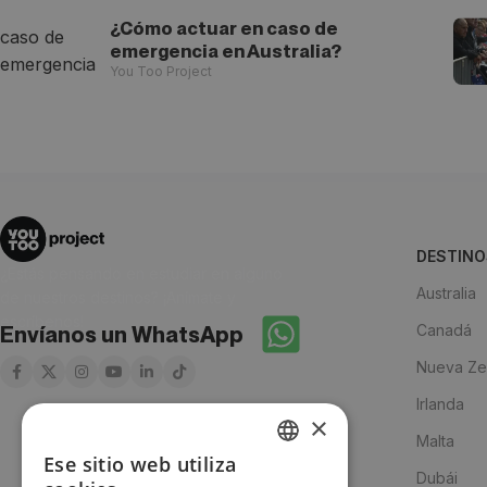
¿Cómo actuar en caso de
emergencia en Australia?
You Too Project
DESTINO
¿Estás pensando en estudiar en alguno
Australia
de nuestros destinos? ¡Anímate y
escríbenos!
Canadá
Envíanos un WhatsApp
Nueva Ze
Irlanda
×
Malta
Ese sitio web utiliza
SPANISH
Dubái