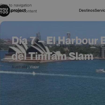
Skip to navigation
destinos
servi
Skip to main content
Día 7 – El Harbour 
del TimTam Slam
Australia
,
Viajar