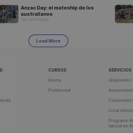
Anzac Day: el mateship de los
australianos
You Too Project
Load More
S
CURSOS
SERVICIOS
Idioma
Alojamiento
Profesional
Asesoramien
landa
Comunidad d
Local Advis
Programa d
laboral en Au