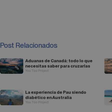
Post Relacionados
Aduanas de Canadá: todo lo que
necesitas saber para cruzarlas
You Too Project
La experiencia de Pau siendo
diabético en Australia
You Too Project