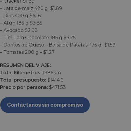
– Cracker $1.89
– Lata de maíz 420 g $1.89
– Dips 400 g $6.18
– Atún 185 g $3.85
– Avocado $2.98
– Tim Tam Chocolate 185 g $3.25
– Doritos de Queso – Bolsa de Patatas 175 g- $1.59
– Tomates 200 g – $1.27
RESUMEN DEL VIAJE:
Total Kilómetros:
1386km
Total presupuesto:
$1414.6
Precio por persona:
$471.53
Contáctanos sin compromiso