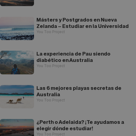
Másters y Postgrados en Nueva
Zelanda – Estudiar en la Universidad
You Too Project
La experiencia de Pau siendo
diabético en Australia
You Too Project
Las 6 mejores playas secretas de
Australia
You Too Project
¿Perth o Adelaida? ¡Te ayudamos a
elegir dónde estudiar!
You Too Project