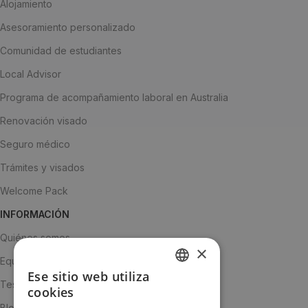
Alojamiento
Asesoramiento personalizado
Comunidad de estudiantes
Local Advisor
Programa de acompañamiento laboral en Australia
Renovación visado
Seguro médico
Trámites y visados
Welcome Pack
INFORMACIÓN
Quiénes somos
×
Equipo
Ese sitio web utiliza
SPANISH
Testimonios
cookies
ENGLISH
Blog