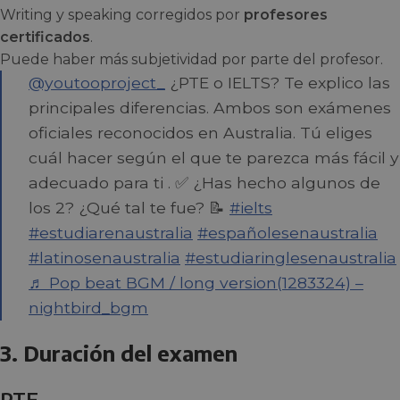
Writing y speaking corregidos por
profesores
certificados
.
Puede haber más subjetividad por parte del profesor.
@youtooproject_
¿PTE o IELTS? Te explico las
principales diferencias. Ambos son exámenes
oficiales reconocidos en Australia. Tú eliges
cuál hacer según el que te parezca más fácil y
adecuado para ti . ✅ ¿Has hecho algunos de
los 2? ¿Qué tal te fue? 📝
#ielts
#estudiarenaustralia
#españolesenaustralia
#latinosenaustralia
#estudiaringlesenaustralia
♬ Pop beat BGM / long version(1283324) –
nightbird_bgm
3. Duración del examen
PTE