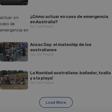
¿Cómo actuar en caso de emergencia
en Australia?
You Too Project
Anzac Day: el mateship de los
australianos
You Too Project
La Navidad australiana: bañador, toalla
y a la playa!
You Too Project
Load More