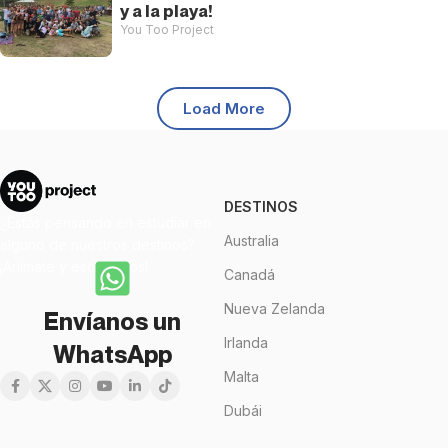
y a la playa!
You Too Project
Load More
DESTINOS
¿Estás pensando en estudiar en
Australia
alguno de nuestros destinos?
¡Anímate y escríbenos!
Canadá
Nueva Zelanda
Envíanos un
Irlanda
WhatsApp
Malta
Dubái