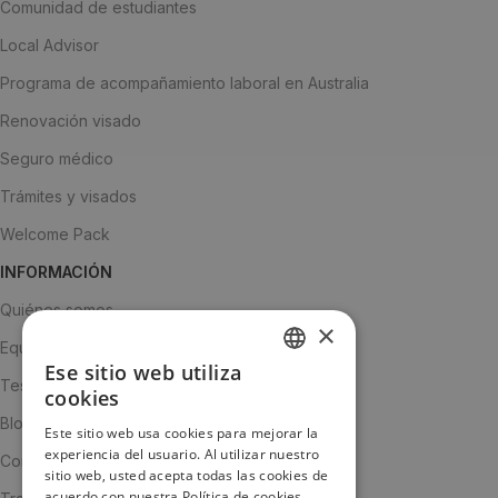
Comunidad de estudiantes
Local Advisor
Programa de acompañamiento laboral en Australia
Renovación visado
Seguro médico
Trámites y visados
Welcome Pack
INFORMACIÓN
Quiénes somos
×
Equipo
Ese sitio web utiliza
SPANISH
Testimonios
cookies
ENGLISH
Blog
Este sitio web usa cookies para mejorar la
experiencia del usuario. Al utilizar nuestro
JA
Contacto
sitio web, usted acepta todas las cookies de
acuerdo con nuestra Política de cookies.