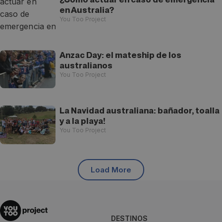
en Australia?
You Too Project
Anzac Day: el mateship de los
australianos
You Too Project
La Navidad australiana: bañador, toalla
y a la playa!
You Too Project
Load More
DESTINOS