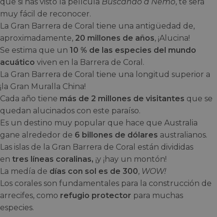
que si has visto la película
Buscando a Nemo
, te será
muy fácil de reconocer.
La Gran Barrera de Coral tiene una antigüedad de,
aproximadamente,
20 millones de años
, ¡Alucina!
Se estima que un
10 % de las especies del mundo
acuático
viven en la Barrera de Coral.
La Gran Barrera de Coral tiene una longitud superior a
¡la Gran Muralla China!
Cada año tiene
más de 2 millones de visitantes
que se
quedan alucinados con este paraíso.
Es un destino muy popular que hace que Australia
gane alrededor de
6 billones de dólares
australianos.
Las islas de la Gran Barrera de Coral están divididas
en
tres líneas coralinas,
¡y ¡hay un montón!
La medía de
días con sol es de 300
,
WOW!
Los corales son fundamentales para la construcción de
arrecifes, como
refugio protector
para muchas
especies.