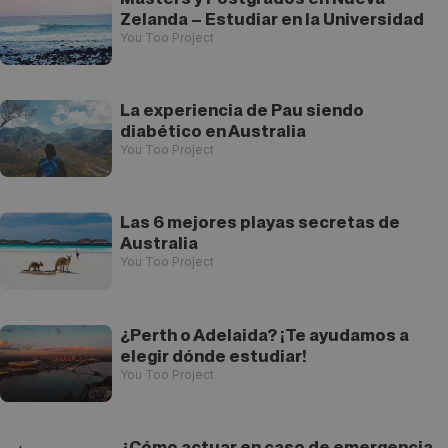
Zelanda – Estudiar en la Universidad
You Too Project
La experiencia de Pau siendo
diabético en Australia
You Too Project
Las 6 mejores playas secretas de
Australia
You Too Project
¿Perth o Adelaida? ¡Te ayudamos a
elegir dónde estudiar!
You Too Project
¿Cómo actuar en caso de emergencia