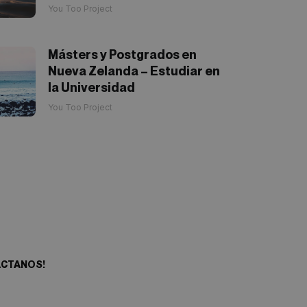
You Too Project
Másters y Postgrados en
Nueva Zelanda – Estudiar en
la Universidad
You Too Project
eres empezar tu
ia aventura?
ACTANOS!