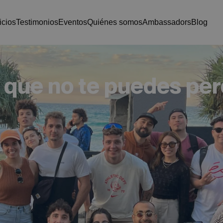
vicios
testimonios
eventos
quiénes somos
ambassadors
blog
 que no te puedes pe