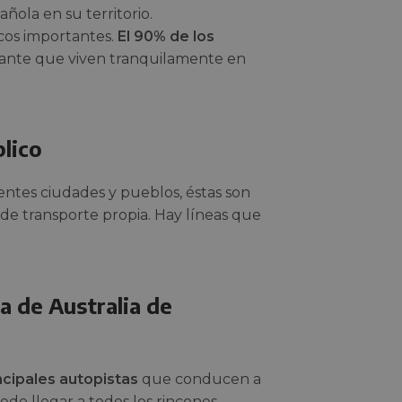
añola en su territorio.
cos importantes.
El 90% de los
tante que viven tranquilamente en
blico
entes ciudades y pueblos, éstas son
de transporte propia. Hay líneas que
pa de Australia de
ncipales autopistas
que conducen a
uede llegar a todos los rincones…