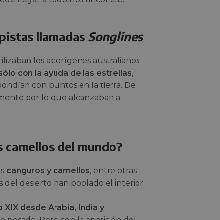
opistas llamadas
Songlines
ilizaban los aborígenes australianos
ólo con la ayuda de las estrellas
,
pondían con puntos en la tierra. De
amente por lo que alcanzaban a
ás camellos del mundo?
es
canguros y camellos
, entre otras
del desierto han poblado el interior
o XIX desde Arabia, India y
o pesado. Pero con la aparición del