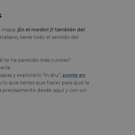
s
n mapa:
¡En el medio! ¡Y también del
raliano, tiene todo el sentido del
ál te ha parecido más curioso?
erla.
pas y explorarlo “in situ”,
ponte en
o lo que tienes que hacer para que la
a precisamente desde aquí y con un