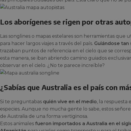
Los aborígenes se rigen por otras aut
Las songlines o mapas estelares son herramientas que ut
para hacer largos viajes a través del país.
Guiándose tan s
trazaban puntos de referencia en el cielo que se corres
esta manera, se iban abriendo camino guiados exclusiv
observar en el cielo. ¿No te parece increíble?
¿Sabías que Australia es el país con m
Si te preguntabas
quién vive en el medio
, la respuesta 
especies. Aunque no mucha gente lo sabe, estos señores 
de Australia de una forma vertiginosa.
Estos animales
fueron importados a Australia en el sigl
Afganistán
para usarlos como transporte y para el trabaj