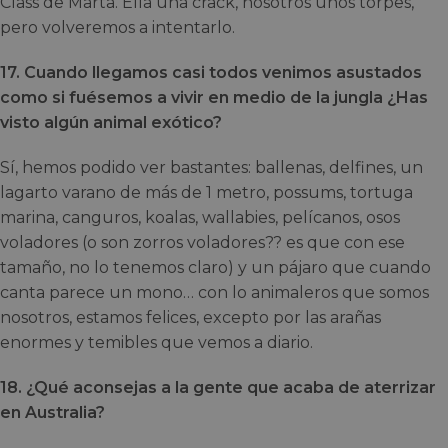
Class de Marta. Ella una crack, nosotros unos torpes,
pero volveremos a intentarlo.
17. Cuando llegamos casi todos venimos asustados
como si fuésemos a vivir en medio de la jungla ¿Has
visto algún animal exótico?
Sí, hemos podido ver bastantes: ballenas, delfines, un
lagarto varano de más de 1 metro, possums, tortuga
marina, canguros, koalas, wallabies, pelícanos, osos
voladores (o son zorros voladores?? es que con ese
tamaño, no lo tenemos claro) y un pájaro que cuando
canta parece un mono… con lo animaleros que somos
nosotros, estamos felices, excepto por las arañas
enormes y temibles que vemos a diario.
18. ¿Qué aconsejas a la gente que acaba de aterrizar
en Australia?