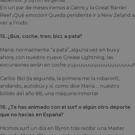
sabemos…y Byron es genial.
En un par de meses iremos a Cairns y la Great Barrier
Reef ¡Qué emoción! Queda pendiente ir a New Zeland a
ver a Frodo.
15. ¿Bus, coche, tren, bici, a pata?
María: normalmente “a pata”, alguna vez en bus y
ahora, con nuestro nuevo Grease Lightning, las
excursiones serán en coche yujuuuuuuuuuuuuuuuu!!
Carlos: Bici (la segunda, la primera me la robaron!),
andando, autobús y sí, como dice María…. nuestro
bólido del año 88, una máquina inmortal.
16. ¿Te has animado con el surf o algún otro deporte
que no hacías en España?
Hicimos surf un día en Byron tras recibir una Master