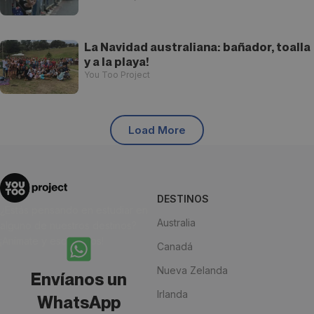
La Navidad australiana: bañador, toalla
y a la playa!
You Too Project
Load More
DESTINOS
¿Estás pensando en estudiar en
Australia
alguno de nuestros destinos?
¡Anímate y escríbenos!
Canadá
Nueva Zelanda
Envíanos un
Irlanda
WhatsApp