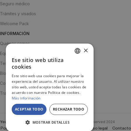
Seguro médico
Trámites y visados
Welcome Pack
INFORMACIÓN
Quiénes somos
×
Equipo
Ese sitio web utiliza
SPANISH
Testimonios
cookies
ENGLISH
Blog
Este sitio web usa cookies para mejorar la
experiencia del usuario. Al utilizar nuestro
JA
Contacto
sitio web, usted acepta todas las cookies de
acuerdo con nuestra Política de cookies.
Trabaja con nosotros
Más información
ACEPTAR TODO
RECHAZAR TODO
YouTooProject
Created By
YouTooProject
All rights reserved
2024
MOSTRAR DETALLES
Política de Cookies
Política de privacidad
Aviso legal
Contacto