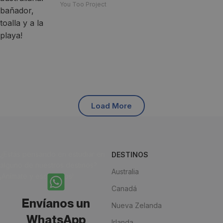
You Too Project
Load More
¿Estás pensando en estudiar en
DESTINOS
alguno de nuestros destinos?
Australia
¡Anímate y escríbenos!
Canadá
Envíanos un
Nueva Zelanda
WhatsApp
Irlanda