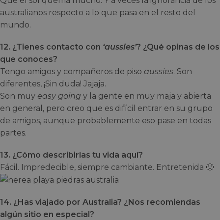
Que el sol quema mucho. Y a veces la ignorancia de los
australianos respecto a lo que pasa en el resto del
mundo.
12. ¿Tienes contacto con
‘aussies’
? ¿Qué opinas de los
que conoces?
Tengo amigos y compañeros de piso
aussies
. Son
diferentes, ¡Sin duda! Jajaja.
Son muy
easy going
y la gente en muy maja y abierta
en general, pero creo que es difícil entrar en su grupo
de amigos, aunque probablemente eso pase en todas
partes.
13. ¿Cómo describirías tu vida aquí?
Fácil. Impredecible, siempre cambiante. Entretenida 🙂
14. ¿Has viajado por Australia? ¿Nos recomiendas
algún sitio en especial?