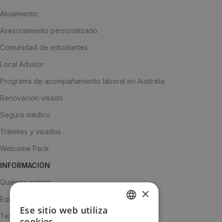
Alojamiento
Asesoramiento personalizado
Comunidad de estudiantes
Local Advisor
Programa de acompañamiento laboral en Australia
Renovación visado
Seguro médico
Trámites y visados
Welcome Pack
INFORMACIÓN
Quiénes somos
×
Equipo
Ese sitio web utiliza
SPANISH
Testimonios
cookies