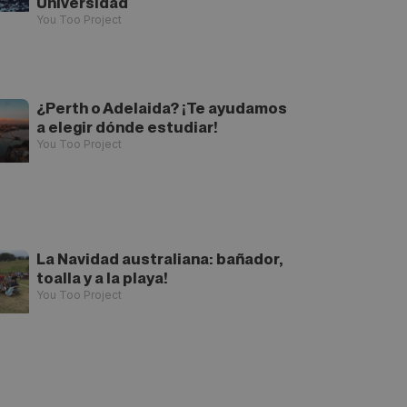
Universidad
You Too Project
¿Perth o Adelaida? ¡Te ayudamos
a elegir dónde estudiar!
You Too Project
La Navidad australiana: bañador,
toalla y a la playa!
You Too Project