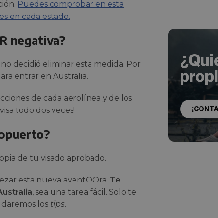
ción.
Puedes comprobar en esta
es en cada estado.
CR negativa?
¿Qui
iano decidió eliminar esta medida. Por
prop
ra entrar en Australia.
cciones de cada aerolínea y de los
¡CONT
visa todo dos veces!
ropuerto?
copia de tu visado aprobado.
ezar esta nueva aventOOra.
Te
Australia
, sea una tarea fácil. Solo te
e daremos los
tips
.