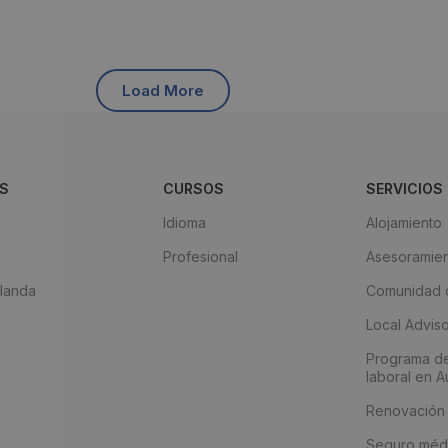
Load More
S
CURSOS
SERVICIOS
Idioma
Alojamiento
Profesional
Asesoramien
landa
Comunidad d
Local Advis
Programa d
laboral en Au
Renovación
Seguro méd