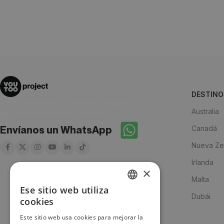
DESTINO
¿Estás pensando en estudiar en alguno
Australia
de nuestros destinos? ¡Anímate y
escríbenos!
Canadá
Envíanos un WhatsApp
Nueva Ze
Irlanda
×
Malta
Ese sitio web utiliza
SPANISH
Dubái
cookies
ENGLISH
Este sitio web usa cookies para mejorar la