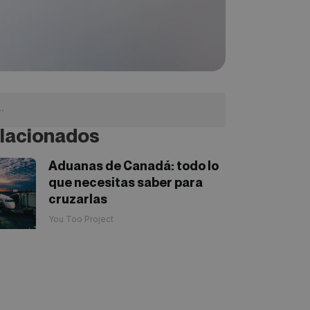
lacionados
Aduanas de Canadá: todo lo
que necesitas saber para
cruzarlas
You Too Project