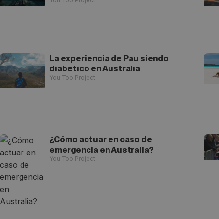
You Too Project
La experiencia de Pau siendo
diabético en Australia
You Too Project
¿Cómo actuar en caso de
emergencia en Australia?
You Too Project