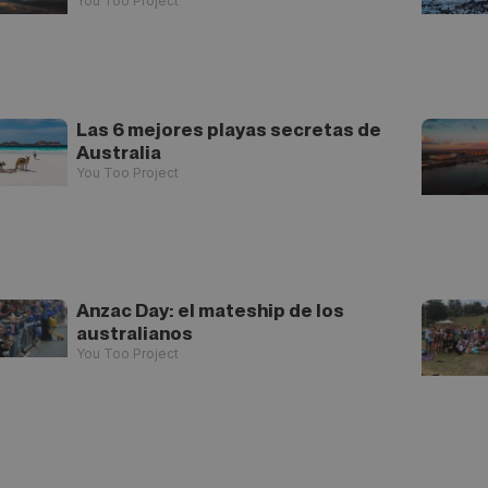
You Too Project
Las 6 mejores playas secretas de
Australia
You Too Project
Anzac Day: el mateship de los
australianos
You Too Project