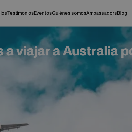
cios
testimonios
eventos
quiénes somos
ambassadors
blog
 a viajar a Australia p