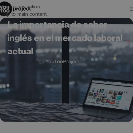
Skip to navigation
Skip to main content
La importancia de saber
inglés en el mercado laboral
actual
Australia
,
Viajar
,
YouTooProject