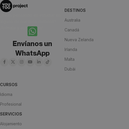
DESTINOS
¿Estás pensando en estudiar en
Australia
alguno de nuestros destinos?
¡Anímate y escríbenos!
Canadá
Nueva Zelanda
Envíanos un
Irlanda
WhatsApp
Malta
Dubái
CURSOS
Idioma
Profesional
SERVICIOS
Alojamiento