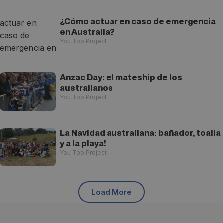
¿Cómo actuar en caso de emergencia
en Australia?
You Too Project
Anzac Day: el mateship de los
australianos
You Too Project
La Navidad australiana: bañador, toalla
y a la playa!
You Too Project
Load More