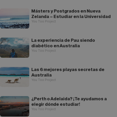
Másters y Postgrados en Nueva
Zelanda – Estudiar en la Universidad
You Too Project
La experiencia de Pau siendo
diabético en Australia
You Too Project
Las 6 mejores playas secretas de
Australia
You Too Project
¿Perth o Adelaida? ¡Te ayudamos a
elegir dónde estudiar!
You Too Project