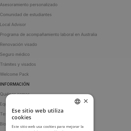
Asesoramiento personalizado
Comunidad de estudiantes
Local Advisor
Programa de acompañamiento laboral en Australia
Renovación visado
Seguro médico
Trámites y visados
Welcome Pack
INFORMACIÓN
Quiénes somos
×
Equipo
Ese sitio web utiliza
SPANISH
Testimonios
cookies
ENGLISH
Blog
Este sitio web usa cookies para mejorar la