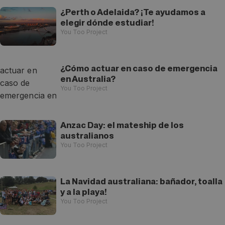
¿Perth o Adelaida? ¡Te ayudamos a
elegir dónde estudiar!
You Too Project
¿Cómo actuar en caso de emergencia
en Australia?
You Too Project
Anzac Day: el mateship de los
australianos
You Too Project
La Navidad australiana: bañador, toalla
y a la playa!
You Too Project