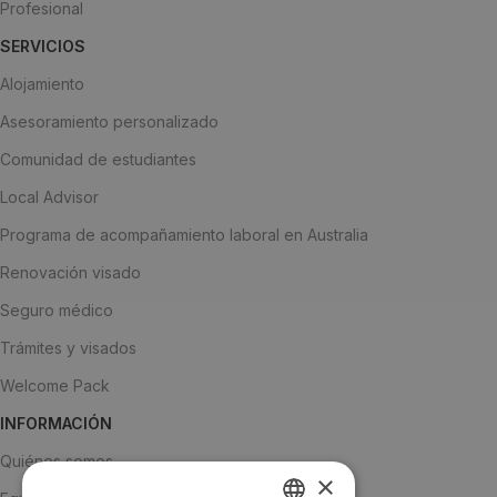
Profesional
SERVICIOS
Alojamiento
Asesoramiento personalizado
Comunidad de estudiantes
Local Advisor
Programa de acompañamiento laboral en Australia
Renovación visado
Seguro médico
Trámites y visados
Welcome Pack
INFORMACIÓN
Quiénes somos
×