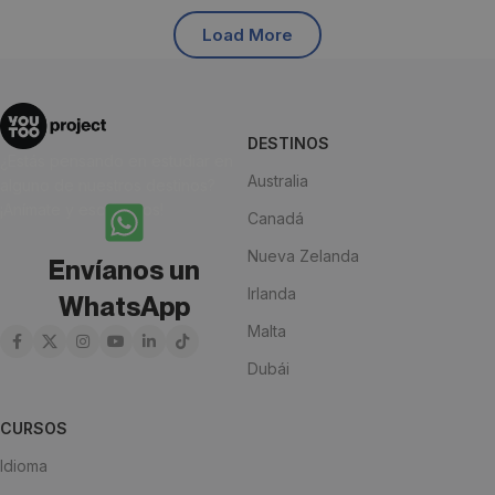
Load More
DESTINOS
¿Estás pensando en estudiar en
Australia
alguno de nuestros destinos?
¡Anímate y escríbenos!
Canadá
Nueva Zelanda
Envíanos un
Irlanda
WhatsApp
Malta
Dubái
CURSOS
Idioma