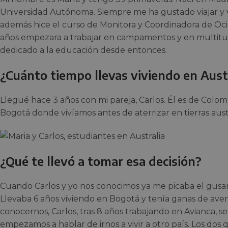
Universidad Autónoma. Siempre me ha gustado viajar y v
además hice el curso de Monitora y Coordinadora de Oci
años empezara a trabajar en campamentos y en multitu
dedicado a la educación desde entonces.
¿Cuánto tiempo llevas viviendo en Aust
Llegué hace 3 años con mi pareja, Carlos. Él es de Colo
Bogotá donde vivíamos antes de aterrizar en tierras aust
¿Qué te llevó a tomar esa decisión?
Cuando Carlos y yo nos conocimos ya me picaba el gusani
Llevaba 6 años viviendo en Bogotá y tenía ganas de aven
conocernos, Carlos, tras 8 años trabajando en Avianca, se
empezamos a hablar de irnos a vivir a otro país. Los dos