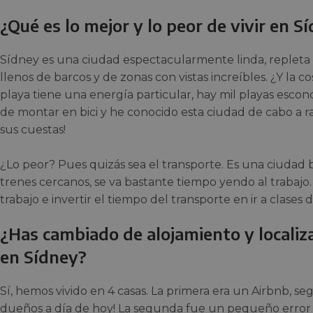
¿Qué es lo mejor y lo peor de vivir en S
Sídney es una ciudad espectacularmente linda, repleta
llenos de barcos y de zonas con vistas increíbles. ¿Y la c
playa tiene una energía particular, hay mil playas escond
de montar en bici y he conocido esta ciudad de cabo a ra
sus cuestas!
¿Lo peor? Pues quizás sea el transporte. Es una ciudad b
trenes cercanos, se va bastante tiempo yendo al trabajo. 
trabajo e invertir el tiempo del transporte en ir a clases 
¿Has cambiado de alojamiento y localiz
en Sídney?
Sí, hemos vivido en 4 casas. La primera era un Airbnb, 
dueños a día de hoy! La segunda fue un pequeño error 