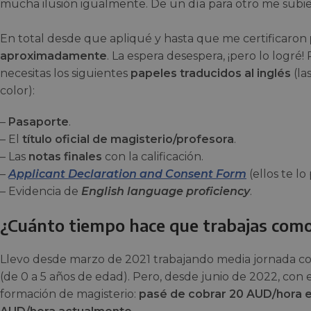
mucha ilusión igualmente. De un día para otro me subie
En total desde que apliqué y hasta que me certificaron
aproximadamente
. La espera desespera, ¡pero lo logré!
necesitas los siguientes
papeles traducidos al inglés
(la
color):
–
Pasaporte
.
– El
título oficial de magisterio/profesora
.
– Las
notas finales
con la calificación.
–
Applicant Declaration and Consent Form
(ellos te lo
– Evidencia de
English language proficiency
.
¿Cuánto tiempo hace que trabajas como
Llevo desde marzo de 2021 trabajando media jornada co
(de 0 a 5 años de edad). Pero, desde junio de 2022, con 
formación de magisterio:
pasé de cobrar 20 AUD/hora 