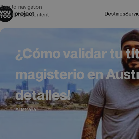
Skip to navigation
destinos
servi
Skip to main content
¿Cómo validar tu tí
magisterio en Austr
detalles!
Australia