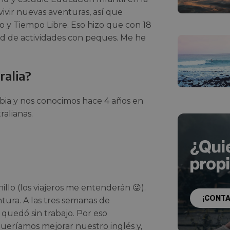
ivir nuevas aventuras, así que
o y Tiempo Libre. Eso hizo que con 18
d de actividades con peques. Me he
ralia?
mbia y nos conocimos hace 4 años en
ralianas.
¿Qui
prop
llo (los viajeros me entenderán 😜).
¡CONT
tura. A las tres semanas de
 quedó sin trabajo. Por eso
 queríamos mejorar nuestro inglés y,