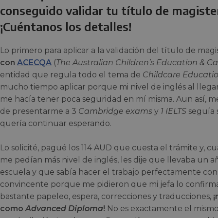
conseguido validar tu título de magiste
¡Cuéntanos los detalles!
Lo primero para aplicar a la validación del título de magi
con
ACECQA
(
The Australian Children’s Education & Ca
entidad que regula todo el tema de
Childcare Educati
mucho tiempo aplicar porque mi nivel de inglés al llegar 
me hacía tener poca seguridad en mí misma. Aun así, m
de presentarme a 3
Cambridge exams
y
1 IELTS
seguía s
quería continuar esperando.
Lo solicité, pagué los 114 AUD que cuesta el trámite y, c
me pedían más nivel de inglés, les dije que llevaba un 
escuela y que sabía hacer el trabajo perfectamente con 
convincente porque me pidieron que mi jefa lo confirma
bastante papeleo, espera, correcciones y traducciones,
¡
como
Advanced Diploma
!
No es exactamente el mismo