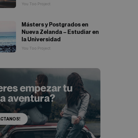
You Too Project
Másters y Postgrados en
Nueva Zelanda – Estudiar en
la Universidad
You Too Project
eres empezar tu
ia aventura?
ACTANOS!