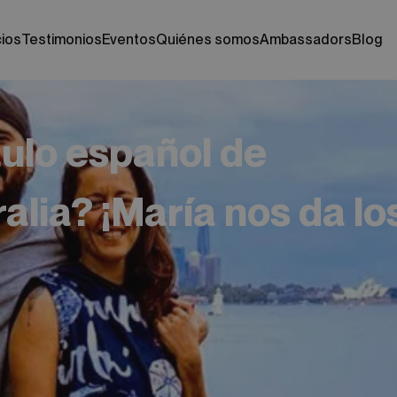
cios
testimonios
eventos
quiénes somos
ambassadors
blog
tulo español de
alia? ¡María nos da lo