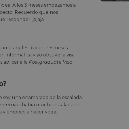
 idea. A los 3 meses empezamos a
especto. Recuerdo que nos
é responder, jajaja.
iamos inglés durante 6 meses.
 informática y yo obtuve la visa
s aplicar a la
Postgraduate Visa
do?
yo soy una enamorada de la escalada
ountains
había mucha escalada en
ada y empecé a hacer yoga.