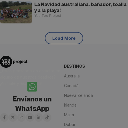
La Navidad australiana: bañador, toalla
y a la playa!
You Too Project
Load More
DESTINOS
¿Estás pensando en estudiar en
Australia
alguno de nuestros destinos?
¡Anímate y escríbenos!
Canadá
Nueva Zelanda
Envíanos un
Irlanda
WhatsApp
Malta
Dubái