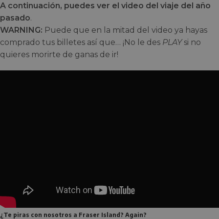
A continuación, puedes ver el video del viaje del año
pasado
.
WARNING:
Puede que en la mitad del video ya hayas
comprado tus billetes así que… ¡No le des
PLAY
si no
quieres morirte de ganas de ir!
¿Te piras con nosotros a Fraser Island? Again?