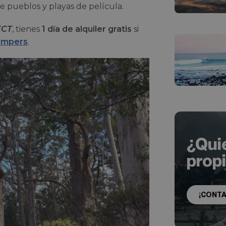
re pueblos y playas de película.
ECT
, tienes
1 día de alquiler gratis
si
ampers
.
¿Qui
prop
¡CONT