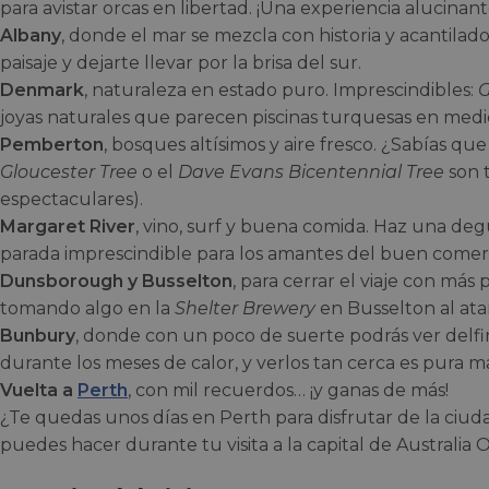
para avistar orcas en libertad. ¡Una experiencia alucinant
Albany
, donde el mar se mezcla con historia y acantilados
paisaje y dejarte llevar por la brisa del sur.
Denmark
, naturaleza en estado puro. Imprescindibles:
G
joyas naturales que parecen piscinas turquesas en medi
Pemberton
, bosques altísimos y aire fresco. ¿Sabías que
Gloucester Tree
o el
Dave Evans Bicentennial Tree
son t
espectaculares).
Margaret River
, vino, surf y buena comida. Haz una degu
parada imprescindible para los amantes del buen comer
Dunsborough y Busselton
, para cerrar el viaje con más 
tomando algo en la
Shelter Brewery
en Busselton al ata
Bunbury
, donde con un poco de suerte podrás ver delfine
durante los meses de calor, y verlos tan cerca es pura m
Vuelta a
Perth
, con mil recuerdos… ¡y ganas de más!
¿Te quedas unos días en Perth para disfrutar de la ciud
puedes hacer durante tu visita a la capital de Australia 