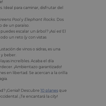
e!
. Ideal para caminar, disfrutar del
reens Pool
y
Elephant Rocks
. Dos
o de un paraíso.
 puedes escalar un árbol? ¡Así es! El
odo un reto (y con vistas
stación de vinos o sidras, es una
 y beber.
playas increíbles. Acaba el día
rdecer. ¡Ambientazo garantizado!
s en libertad. Se acercan a la orilla
agia.
ad? ¡Genial! Descubre
10 planes
que
Occidental. ¡Te encantará la
city
!