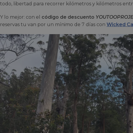
todo, libertad para recorrer kilómetros y kilómetros ent
Y lo mejor: con el
código de descuento
YOUTOOPROJ
reservas tu van por un mínimo de 7 días con
Wicked C