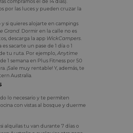
ras compramos el de 14 días).
dos por las luces y pueden cruzar la
y si quieres alojarte en campings
Le Grand
. Dormir en la calle no es
tos, descarga la app
WickCampers
.
 es sacarte un pase de 1 día o 1
de tu ruta. Por ejemplo,
Anytime
de 1 semana en Plus Fitness por 50
a. ¡Sale muy rentable! Y, además, te
ern Australia.
s
do lo necesario y te permiten
 cocina con vistas al bosque y duerme
si alquilas tu van durante 7 días o