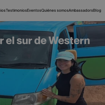
cios
testimonios
eventos
quiénes somos
ambassadors
blog
r el sur de Western