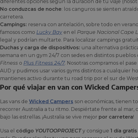
diferentes opciones según la duración de tu viaje (nosot
No conduzcas de noche
: los canguros se sienten atraí
carretera.
Campings:
reserva con antelación, sobre todo en verano 
famosos como
Lucky Bay
en el
Parque Nacional Cape 
legal y podrían multarte. Para localizar campings gratui
Duchas y carga de dispositivos:
una alternativa práctica
semana en un gym 24/7 con sedes en distintos pueblos 
Fitness
o
Plus Fitness 24/7
. Nosotras compramos el pase 
AUD y pudimos usar varios gyms distintos a cualquier hor
mantienes activo durante tu road trip por el sur de West
Por qué viajar en van con Wicked Camper
Las vans de
Wicked Campers
son económicas, tienen to
recorrer Australia a tu ritmo. Despiértate frente al mar,
bajo las estrellas. ¡Australia se vive mejor
por carretera
!
Usa el
código
YOUTOOPROJECT
y consigue
1 día gratis