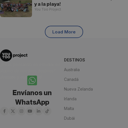
y a la playa!
You Too Project
Load More
DESTINOS
¿Estás pensando en estudiar en
Australia
alguno de nuestros destinos?
¡Anímate y escríbenos!
Canadá
Nueva Zelanda
Envíanos un
Irlanda
WhatsApp
Malta
Dubái