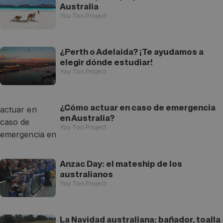
Australia
You Too Project
¿Perth o Adelaida? ¡Te ayudamos a
elegir dónde estudiar!
You Too Project
¿Cómo actuar en caso de emergencia
en Australia?
You Too Project
Anzac Day: el mateship de los
australianos
You Too Project
La Navidad australiana: bañador, toalla