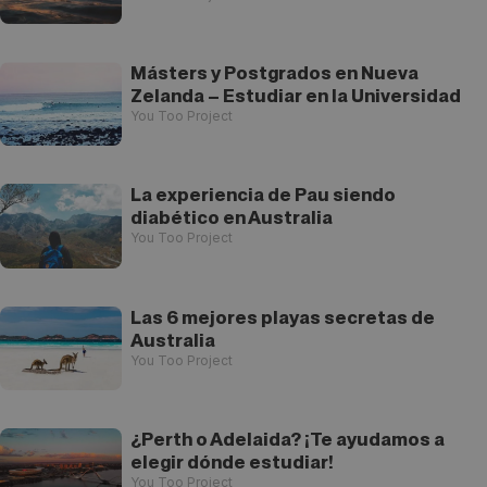
Másters y Postgrados en Nueva
Zelanda – Estudiar en la Universidad
You Too Project
La experiencia de Pau siendo
diabético en Australia
You Too Project
Las 6 mejores playas secretas de
Australia
You Too Project
¿Perth o Adelaida? ¡Te ayudamos a
elegir dónde estudiar!
You Too Project