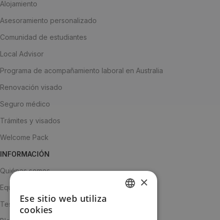
Alojamiento
Asesoramiento personalizado
Comunidad de estudiantes
Local Advisor
Programa de acompañamiento laboral en Australia
Renovación visado
Seguro médico
Trámites y visados
Welcome Pack
INFORMACIÓN
Quiénes somos
×
Equipo
Ese sitio web utiliza
SPANISH
Testimonios
cookies
ENGLISH