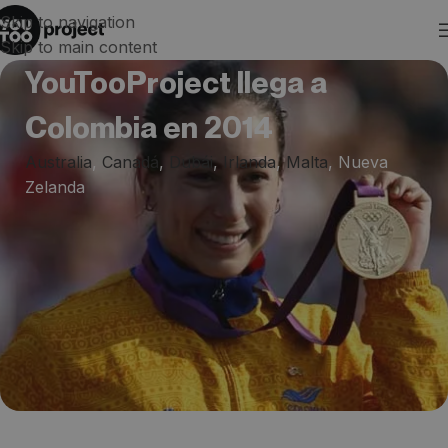
Skip to navigation
Skip to main content
YouTooProject llega a
Colombia en 2014
Australia
,
Canadá
,
Dubái
,
Irlanda
,
Malta
,
Nueva
Zelanda