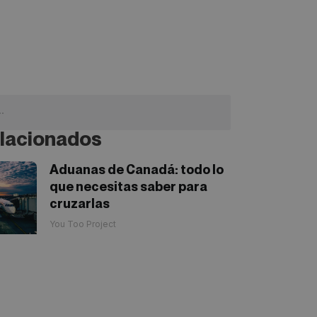
lacionados
Aduanas de Canadá: todo lo
que necesitas saber para
cruzarlas
You Too Project