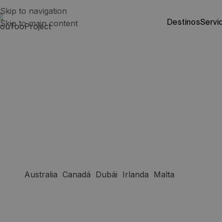
Skip to navigation
destinos
servi
Skip to main content
Somos la primera p
que conecta a escu
con estudiantes
Australia
,
Canadá
,
Dubái
,
Irlanda
,
Malta
,
Nueva Zel