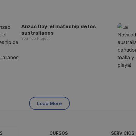
Anzac Day: el mateship de los
australianos
You Too Project
Load More
S
CURSOS
SERVICIOS