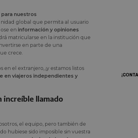
o para nuestros
idad global que permita al usuario
dose en
información y opiniones
drá matricularse en la institución que
¿Qui
convertirse en parte de una
prop
ue crece.
n el extranjero, ¡y estamos listos
¡CONT
e en viajeros independientes y
n increíble llamado
sotros, el equipo, pero también de
do hubiese sido imposible sin vuestra