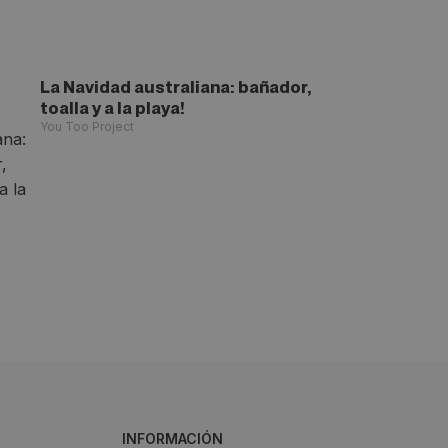
La Navidad australiana: bañador,
toalla y a la playa!
You Too Project
INFORMACIÓN