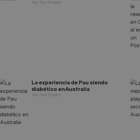
You Too Project
La experiencia de Pau siendo
diabético en Australia
You Too Project