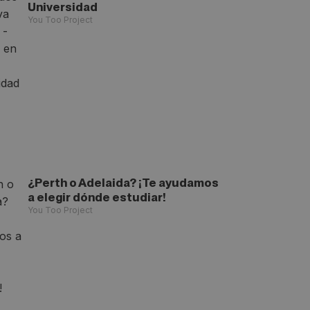
Universidad
You Too Project
¿Perth o Adelaida? ¡Te ayudamos
a elegir dónde estudiar!
You Too Project