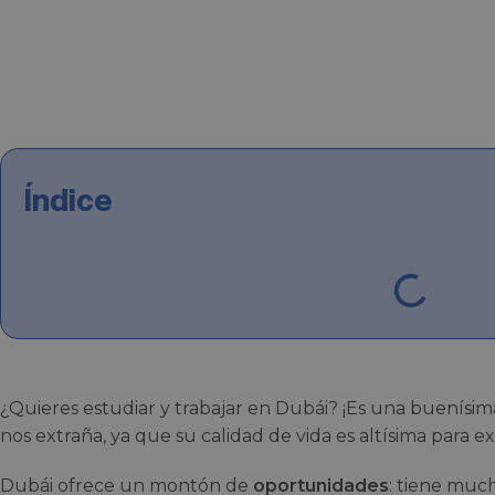
Índice
¿Quieres estudiar y trabajar en Dubái? ¡Es una buenísim
nos extraña, ya que su calidad de vida es altísima para ex
Dubái ofrece un montón de
oportunidades
: tiene much