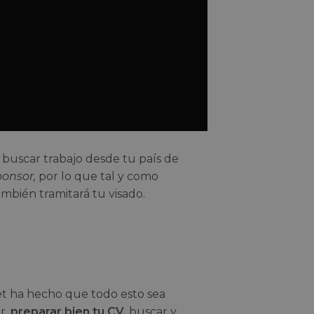
á buscar trabajo desde tu país de
ponsor,
por lo que tal y como
mbién tramitará tu visado.
et ha hecho que todo esto sea
r,
preparar bien tu CV,
buscar y