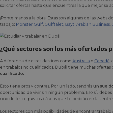
solicitar ofertas hasta que encuentres la que mejor se ad
¡Ponte manos a la obra! Estas son algunas de las webs
trabajo:
Monster Gulf
,
Gulftalet
,
Bayt
,
Arabian Business
,
¿Qué sectores son los más ofertados p
A diferencia de otros destinos como
Australia
o
Canadá
,
en trabajos no cualificados, Dubái tiene muchas oferta
cualificado.
Esto tiene pros y contras. Por un lado, tendrás un
sueld
oportunidad de vivir sin ningún problema. Eso sí, ¡debes
uno de los requisitos básicos que te pedirán en las entrev
Los sectores con más posibilidades de encontrar trabajo 