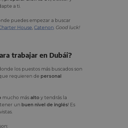
apte a ti.
 donde puedes empezar a buscar
Charter House
,
Catenon
.
Good luck!
ara trabajar en Dubái?
 donde los puestos más buscados son
s que requieren de
personal
o
mucho más
alto
y tendrás la
 tener un
buen nivel de inglés
! Es
istas.
son: