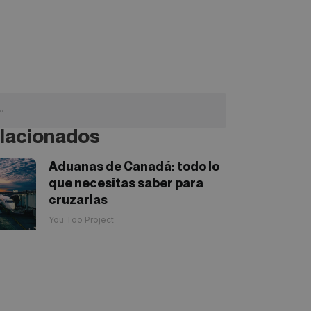
lacionados
Aduanas de Canadá: todo lo
que necesitas saber para
cruzarlas
You Too Project