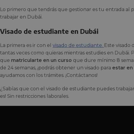
Lo primero que tendrás que gestionar es tu entrada al pa
trabajar en Dubái.
Visado de estudiante en Dubái
La primera es ir con el
visado de estudiante.
Este visado 
tantas veces como quieras mientras estudies en Dubái. Pa
que
matricularte en un curso
que dure mínimo 8 semana
de 24 semanas, ¡podrás obtener un visado para
estar en
ayudamos con los trámites. ¡Contáctanos!
¿Sabías que con el visado de estudiante puedes trabaja
es! Sin restricciones laborales.