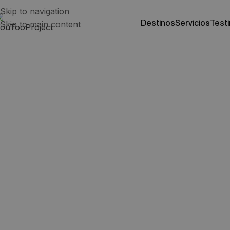
Skip to navigation
destinos
servicios
test
Skip to main content
Qué saber antes de 
Dubái