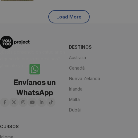
Load More
DESTINOS
¿Estás pensando en estudiar en
Australia
alguno de nuestros destinos?
¡Anímate y escríbenos!
Canadá
Nueva Zelanda
Envíanos un
Irlanda
WhatsApp
Malta
Dubái
CURSOS
Idioma