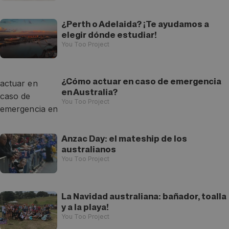
¿Perth o Adelaida? ¡Te ayudamos a
elegir dónde estudiar!
You Too Project
¿Cómo actuar en caso de emergencia
en Australia?
You Too Project
Anzac Day: el mateship de los
australianos
You Too Project
La Navidad australiana: bañador, toalla
y a la playa!
You Too Project