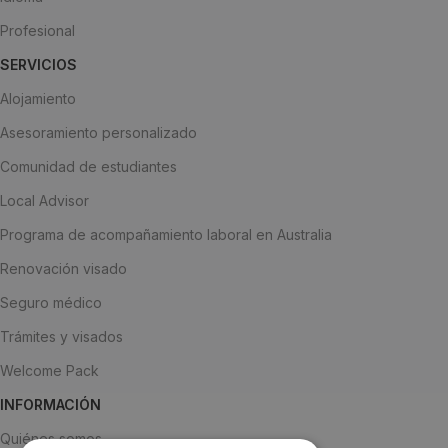
Profesional
SERVICIOS
Alojamiento
Asesoramiento personalizado
Comunidad de estudiantes
Local Advisor
Programa de acompañamiento laboral en Australia
Renovación visado
Seguro médico
Trámites y visados
Welcome Pack
INFORMACIÓN
Quiénes somos