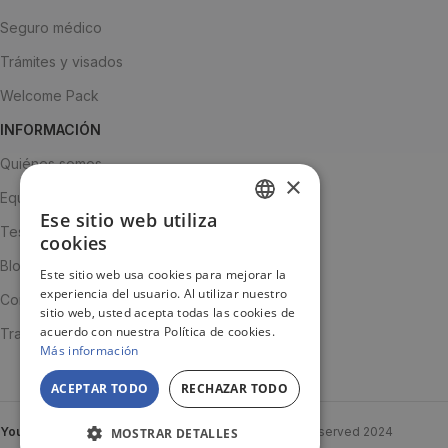
Seguro médico
Trámites y visados
Welcome Pack
INFORMACIÓN
Quiénes somos
×
Equipo
Ese sitio web utiliza
SPANISH
Testimonios
cookies
ENGLISH
Blog
Este sitio web usa cookies para mejorar la
experiencia del usuario. Al utilizar nuestro
JA
Contacto
sitio web, usted acepta todas las cookies de
acuerdo con nuestra Política de cookies.
Trabaja con nosotros
Más información
ACEPTAR TODO
RECHAZAR TODO
YouTooProject
Created By
YouTooProject
All rights reserved
2024
MOSTRAR DETALLES