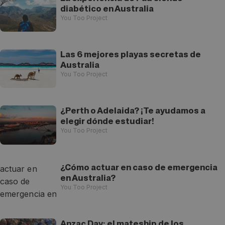
diabético en Australia
You Too Project
Las 6 mejores playas secretas de
Australia
You Too Project
¿Perth o Adelaida? ¡Te ayudamos a
elegir dónde estudiar!
You Too Project
¿Cómo actuar en caso de emergencia
en Australia?
You Too Project
Anzac Day: el mateship de los