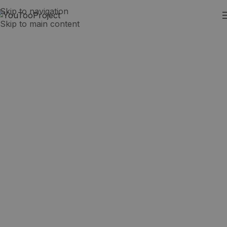
Skip to navigation
Skip to main content
Ana María, nueva Student
Advisor en Colombia
YouTooProject