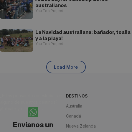
australianos
You Too Project
La Navidad australiana: bañador, toalla
y a la playa!
You Too Project
Load More
¿Estás pensando en estudiar en
DESTINOS
alguno de nuestros destinos?
Australia
¡Anímate y escríbenos!
Canadá
Envíanos un
Nueva Zelanda