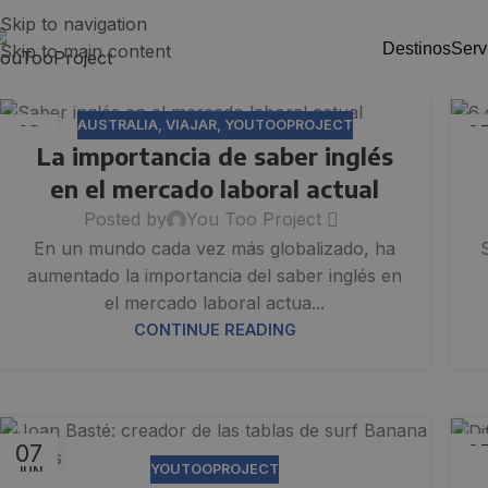
Skip to navigation
destinos
ser
Skip to main content
AUSTRALIA
,
VIAJAR
,
YOUTOOPROJECT
19
0
La importancia de saber inglés
FEB
JU
en el mercado laboral actual
Posted by
You Too Project
En un mundo cada vez más globalizado, ha
aumentado la importancia del saber inglés en
el mercado laboral actua...
CONTINUE READING
07
0
YOUTOOPROJECT
JUN
JU