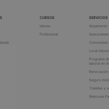
S
CURSOS
SERVICIOS
Idioma
Alojamiento
Profesional
Asesoramien
landa
Comunidad d
Local Advis
Programa d
laboral en Au
Renovación
Seguro méd
Trámites y 
Welcome P