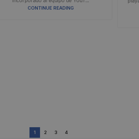
incorporado al equipo de YouT...
playa
CONTINUE READING
1
2
3
4