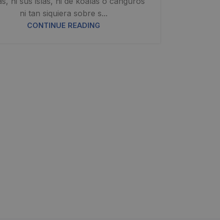
s, ni sus islas, ni de koalas o canguros
ni tan siquiera sobre s...
CONTINUE READING