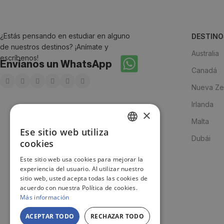
¿Estás pensando en estudiar en alguno
DESTINO
de nuestros destinos? ¡Anímate y
Australia
escríbenos!
Envíanos un WhatsApp
Canadá
Nueva Ze
Irlanda
×
Malta
Ese sitio web utiliza
SPANISH
Dubái
cookies
ENGLISH
Este sitio web usa cookies para mejorar la
experiencia del usuario. Al utilizar nuestro
JA
sitio web, usted acepta todas las cookies de
acuerdo con nuestra Política de cookies.
Más información
ACEPTAR TODO
RECHAZAR TODO