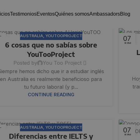
vicios
testimonios
eventos
quiénes somos
ambassadors
blog
AUSTRALIA
,
YOUTOOPROJECT
7
07
6 cosas que no sabías sobre
N
JUN
YouTooProject
Posted by
You Too Project
Siempre hemos dicho que ir a estudiar inglés
Hoy
en Australia es realmente beneficioso para
tra
tu futuro laboral (y p...
CONTINUE READING
AUSTRALIA
,
YOUTOOPROJECT
7
07
Diferencias entre IELTS y
N
JUN