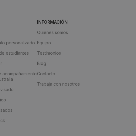
INFORMACIÓN
Quiénes somos
to personalizado
Equipo
e estudiantes
Testimonios
or
Blog
e acompañamiento
Contacto
stralia
Trabaja con nosotros
 visado
ico
visados
ack