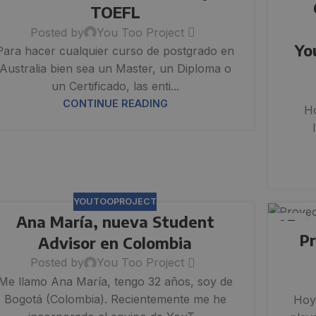
TOEFL
Posted by
You Too Project
Yo
Para hacer cualquier curso de postgrado en
Australia bien sea un Master, un Diploma o
un Certificado, las enti...
CONTINUE READING
H
YOUTOOPROJECT
Ana María, nueva Student
07
Pr
JUN
Advisor en Colombia
Posted by
You Too Project
Me llamo Ana María, tengo 32 años, soy de
Bogotá (Colombia). Recientemente me he
Hoy