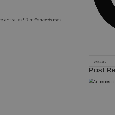
e entre las 50
millennials
más
Post R