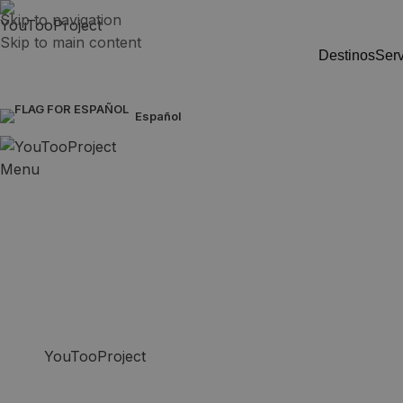
Skip to navigation
Skip to main content
destinos
ser
español
Menu
«Mi principal moti
a los jóvenes las 
YouTooProject
,
Australia