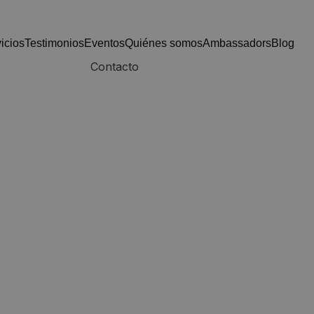
vicios
testimonios
eventos
quiénes somos
ambassadors
blog
Contacto
vación es poder ofre
opciones que yo no t