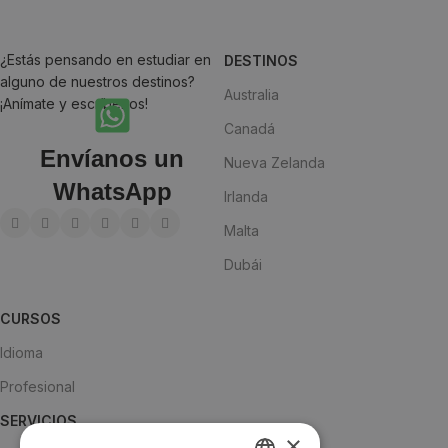
¿Estás pensando en estudiar en
DESTINOS
alguno de nuestros destinos?
Australia
¡Anímate y escríbenos!
Canadá
Envíanos un
Nueva Zelanda
WhatsApp
Irlanda
Malta
Dubái
CURSOS
Idioma
Profesional
SERVICIOS
×