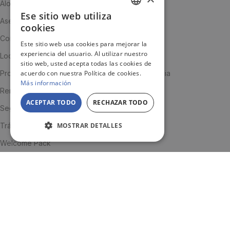
Alojamiento
Ese sitio web utiliza
SPANISH
Asesoramiento personalizado
cookies
ENGLISH
Comunidad de estudiantes
Este sitio web usa cookies para mejorar la
experiencia del usuario. Al utilizar nuestro
JA
Local Advisor
sitio web, usted acepta todas las cookies de
Programa de acompañamiento laboral en Australia
acuerdo con nuestra Política de cookies.
Más información
Renovación visado
ACEPTAR TODO
RECHAZAR TODO
Seguro médico
Trámites y visados
MOSTRAR DETALLES
Welcome Pack
INFORMACIÓN
Quiénes somos
Equipo
Testimonios