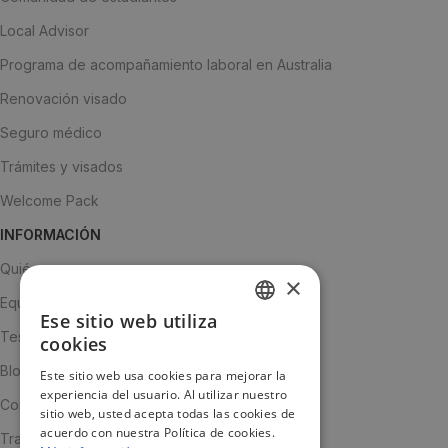
Local Advisor
Programa de acompañamiento laboral en Australia
Renovación visado
Seguro médico
Trámites y visados
Welcome Pack
INFORMACIÓN
Quiénes somos
×
Equipo
Ese sitio web utiliza
SPANISH
Testimonios
cookies
ENGLISH
Blog
Este sitio web usa cookies para mejorar la
experiencia del usuario. Al utilizar nuestro
JA
Contacto
sitio web, usted acepta todas las cookies de
acuerdo con nuestra Política de cookies.
Trabaja con nosotros