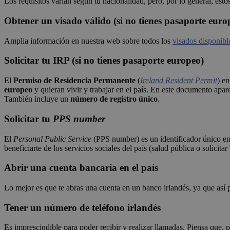
Los requisitos varían según tu nacionalidad, pero, por lo general, esto
Obtener un visado válido (si no tienes pasaporte euro
Amplia información en nuestra web sobre todos los
visados disponible
Solicitar tu IRP (si no tienes pasaporte europeo)
El
Permiso de Residencia Permanente
(
Ireland Resident Permit
) e
europeo
y quieran vivir y trabajar en el país. En este documento apar
También incluye un
número de registro único
.
Solicitar tu
PPS number
El
Personal Public Service
(PPS number) es un identificador único en 
beneficiarte de los servicios sociales del país (salud pública o solici
Abrir una cuenta bancaria en el país
Lo mejor es que te abras una cuenta en un banco irlandés, ya que así p
Tener un número de teléfono irlandés
Es imprescindible para poder recibir y realizar llamadas. Piensa que, 