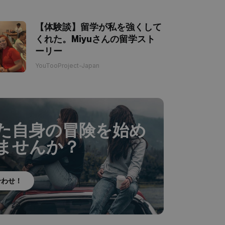
【体験談】留学が私を強くして
くれた。Miyuさんの留学スト
ーリー
YouTooProject-Japan
た自身の冒険を始め
ませんか？
合わせ！