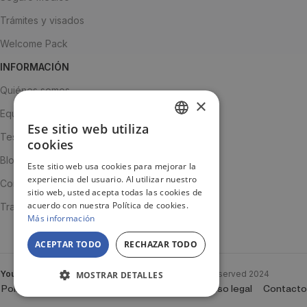
Trámites y visados
Welcome Pack
INFORMACIÓN
Quiénes somos
×
Equipo
Ese sitio web utiliza
SPANISH
Testimonios
cookies
ENGLISH
Blog
Este sitio web usa cookies para mejorar la
experiencia del usuario. Al utilizar nuestro
JA
Contacto
sitio web, usted acepta todas las cookies de
acuerdo con nuestra Política de cookies.
Trabaja con nosotros
Más información
ACEPTAR TODO
RECHAZAR TODO
YouTooProject
Created By
YouTooProject
All rights reserved
2024
MOSTRAR DETALLES
Política de Cookies
Política de privacidad
Aviso legal
Contacto