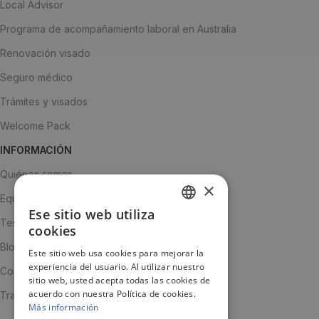
Local Advisor
Programa de acompañamiento laboral en Australia
Renovación visado
Seguro médico
Trámites y visados
Welcome Pack
INFORMACIÓN
Quiénes somos
×
Equipo
Ese sitio web utiliza
SPANISH
Testimonios
cookies
ENGLISH
Blog
Este sitio web usa cookies para mejorar la
experiencia del usuario. Al utilizar nuestro
JA
Contacto
sitio web, usted acepta todas las cookies de
acuerdo con nuestra Política de cookies.
Trabaja con nosotros
Más información