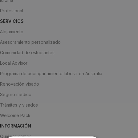
Idioma
Profesional
SERVICIOS
Alojamiento
Asesoramiento personalizado
Comunidad de estudiantes
Local Advisor
Programa de acompañamiento laboral en Australia
Renovación visado
Seguro médico
Trámites y visados
Welcome Pack
INFORMACIÓN
Quiénes somos